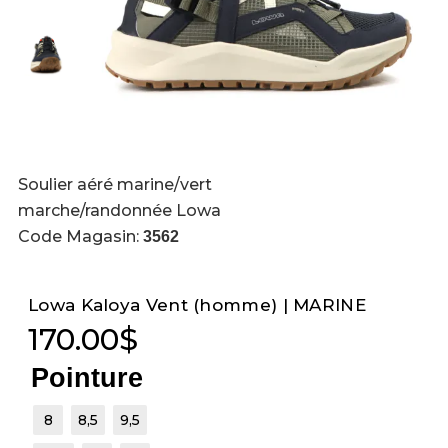
Soulier aéré marine/vert
marche/randonnée Lowa
Code Magasin:
3562
Lowa Kaloya Vent (homme) | MARINE
170.00
$
Pointure
8
8,5
9,5