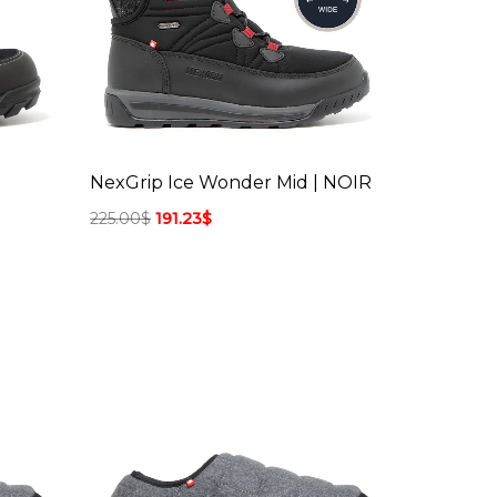
NexGrip Ice Wonder Mid | NOIR
225.00
$
191.23
$