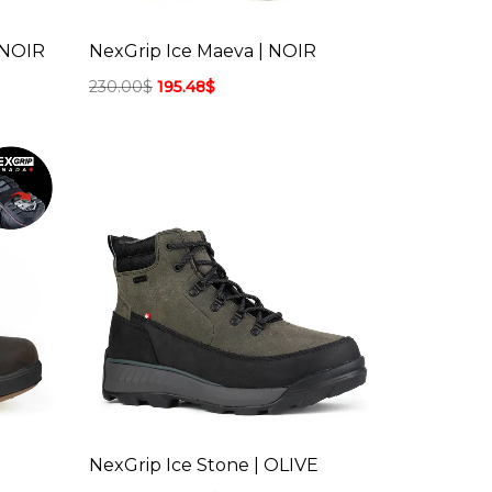
 NOIR
NexGrip Ice Maeva | NOIR
230.00
$
195.48
$
NexGrip Ice Stone | OLIVE