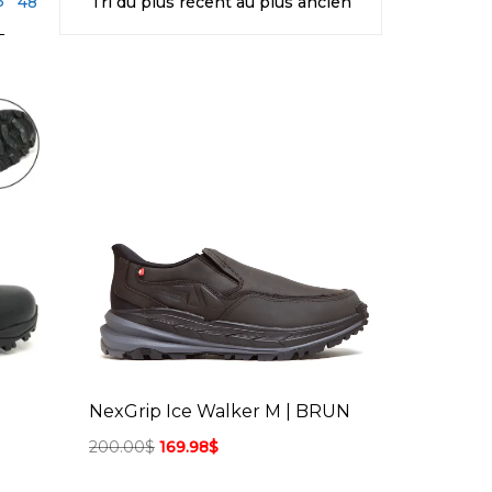
6
48
NexGrip Ice Walker M | BRUN
200.00
$
169.98
$