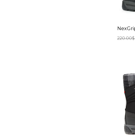
NexGrip
220.00
$