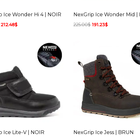
p Ice Wonder Hi 4 | NOIR
NexGrip Ice Wonder Mid |
212.48
$
225.00
$
191.23
$
 Ice Lite-V | NOIR
NexGrip Ice Jess | BRUN