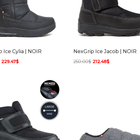
 Ice Cylia | NOIR
NexGrip Ice Jacob | NOIR
229.47
$
250.00
$
212.48
$