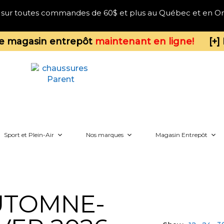
te sur toutes commandes de 60$ et plus au Québec et en On
re magasin entrepôt
maintenant en ligne!
[+] 
Sport et Plein-Air
Nos marques
Magasin Entrepôt
UTOMNE-