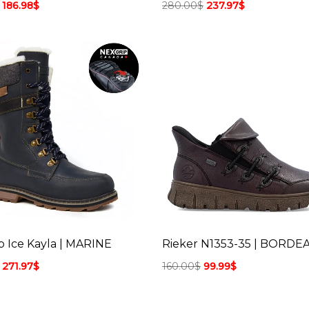
186.98
$
280.00
$
237.97
$
p Ice Kayla | MARINE
Rieker N1353-35 | BORDE
271.97
$
160.00
$
99.99
$