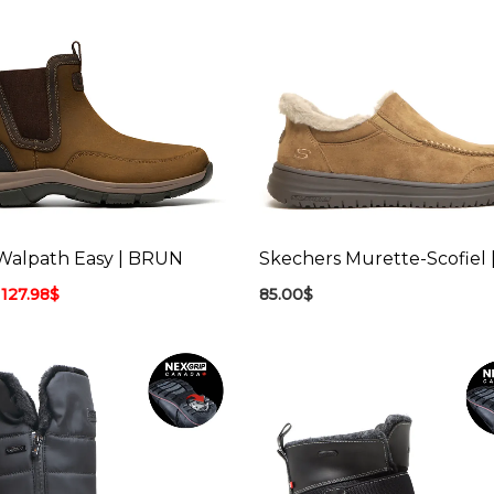
 Walpath Easy | BRUN
Skechers Murette-Scofiel 
127.98
$
85.00
$