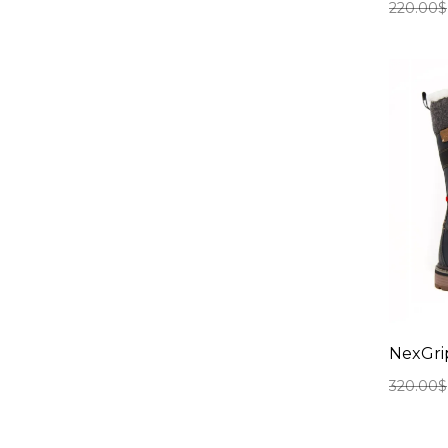
220.00
$
NexGri
320.00
$