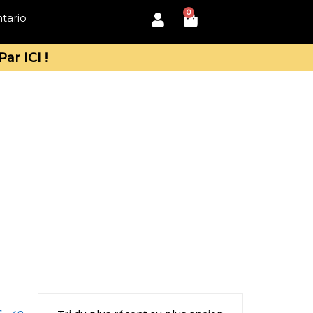
0
tario
Par ICI !