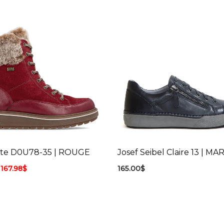
te D0U78-35 | ROUGE
Josef Seibel Claire 13 | MA
167.98
$
165.00
$