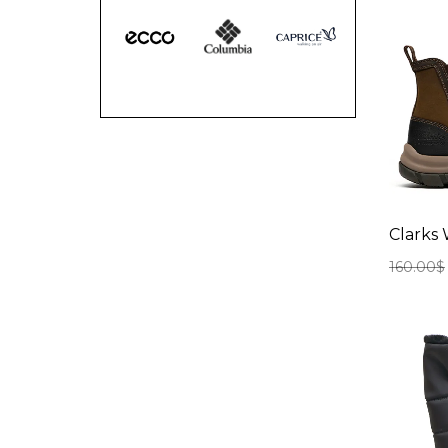
Clarks
160.00
$