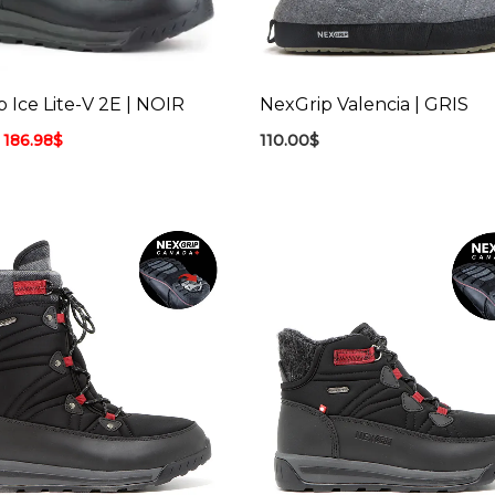
 Ice Lite-V 2E | NOIR
NexGrip Valencia | GRIS
186.98
$
110.00
$