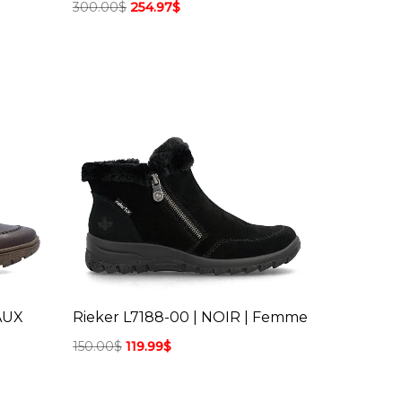
300.00
$
254.97
$
AUX
Rieker L7188-00 | NOIR | Femme
150.00
$
119.99
$