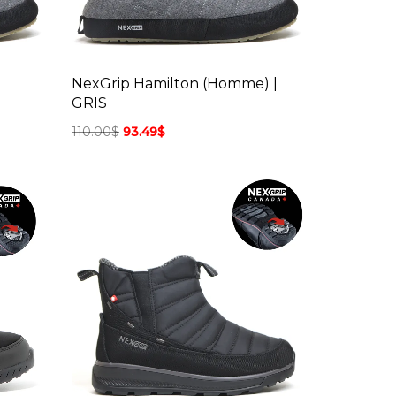
NexGrip Hamilton (Homme) |
GRIS
110.00
$
93.49
$