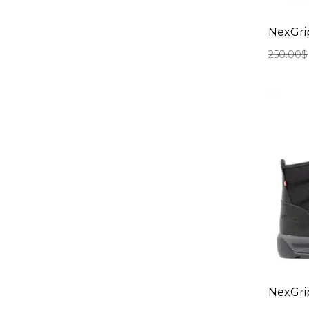
NexGri
250.00
$
NexGrip