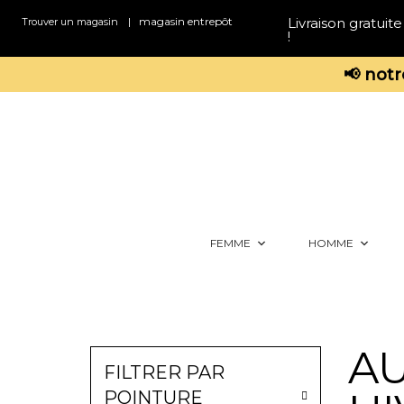
|
magasin entrepôt
Livraison gratui
Trouver un magasin
!
📢 not
FEMME
HOMME
A
FILTRER PAR
POINTURE