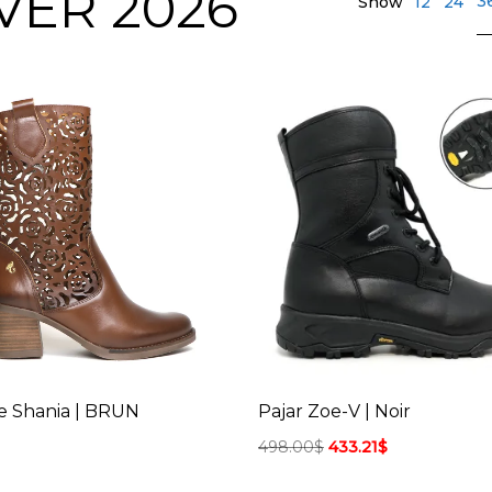
VER 2026
3
Show
12
24
le Shania | BRUN
Pajar Zoe-V | Noir
498.00
$
433.21
$