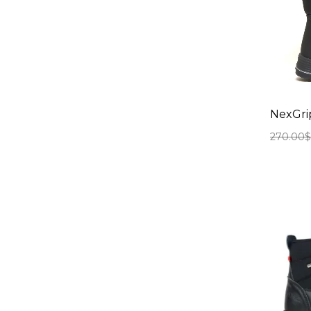
NexGrip
270.00
$